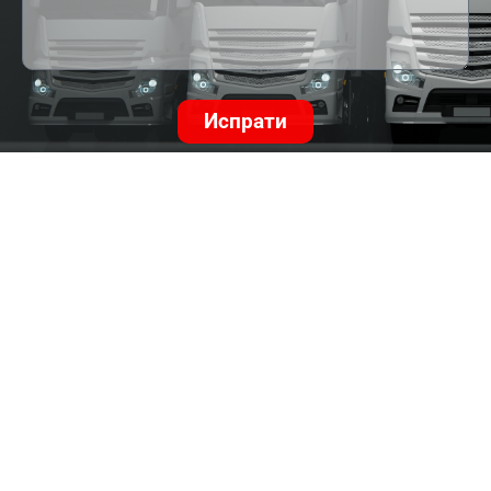
Испрати
+389 71 230 859 | info@prounit.mk
Заследи не: