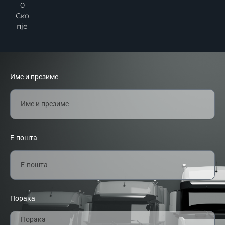
0
Ско
пје
Име и презиме
Е-пошта
Порака