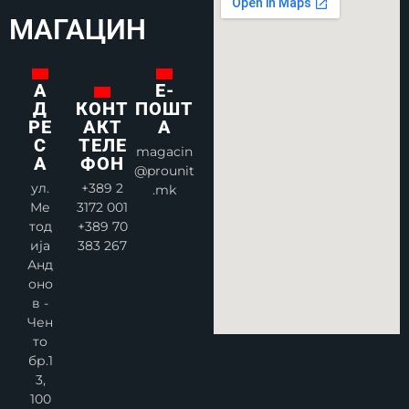
МАГАЦИН
А
Е-
Д
ПОШТ
КОНТ
РЕ
А
АКТ
С
ТЕЛЕ
magacin
А
ФОН
@prounit
ул.
+389 2
.mk
Ме
3172 001
тод
+389 70
ија
383 267
Анд
оно
в -
Чен
то
бр.1
3,
100